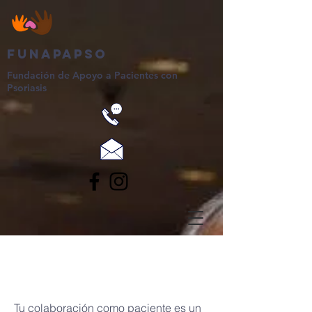
Funapapso
Fundación de Apoyo a Pacientes con
Psoriasis
Tu colaboración como paciente es un